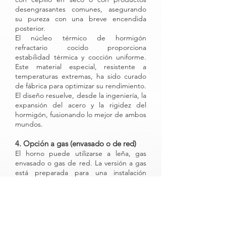
desengrasantes comunes, asegurando
su pureza con una breve encendida
posterior.
El núcleo térmico de hormigón
refractario cocido proporciona
estabilidad térmica y cocción uniforme.
Este material especial, resistente a
temperaturas extremas, ha sido curado
de fábrica para optimizar su rendimiento.
El diseño resuelve, desde la ingeniería, la
expansión del acero y la rigidez del
hormigón, fusionando lo mejor de ambos
mundos.
4. Opción a gas (envasado o de red)
El horno puede utilizarse a leña, gas
envasado o gas de red. La versión a gas
está preparada para una instalación
segura y profesional, brindando
tranquilidad al usuario. Además, permite
un encendido mixto, donde el calor del
horno puede prender troncos cercanos
al mechero.